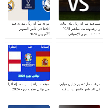
مشاهدة مباراة ريال بلد الوليد
موعد مبآرآة ريآل مدريد ضد
و برشلونة بث مباشر 2025-
أتلانتآ في كأس آلسوبر
05-03 الدوري الإسباني -
آلآوروبي 2024
لمسة بوست
موعد حفل تقديم كيليان مبابي
موعد مباراة إسبانيا ضد إنجلترا
في البرنابيو والقنوات الناقلة
فى نهائي بطولة يورو 2024