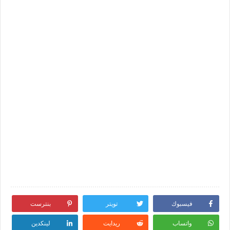
فيسبوك
تويتر
بنترست
واتساب
ريدايت
لينكدين