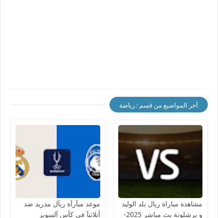
أخر المواضيع من قسم : رياضة
مشاهدة مباراة ريال بلد الوليد
موعد مبآرآة ريآل مدريد ضد
و برشلونة بث مباشر 2025-
أتلانتآ في كأس آلسوبر