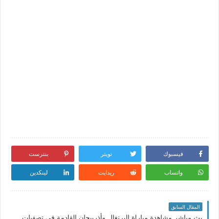
فيسبوك
تويتر
بنترست
واتساب
ريدايت
لينكدين
المقال السابق
بث مباشر مشاهدة مباراة البرتغال وأذربيجان القادمة في تصفيات كأس العالم والقنوات الناقلة