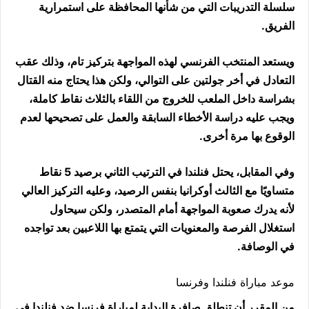
سلسلة التدريبات التي من شأنها المحافظة على استمرارية
الفريق.
ويستعد المنتخب الفرنسي لهذه المواجهة بتركيز تام، وذلك عقب
التعادل في أخر جولتين على التوالي، ولكن هذا يحتاج منه القتال
بشراسة داخل الملعب للخروج من اللقاء بالثلاث نقاط كاملة،
ويجب عليه دراسة الأخطاء السابقة والعمل على تصحيحها لعدم
الوقوع بها مرة أخرى.
وفي المقابل، يحتل فنلندا في الترتيب الثاني برصيد 5 نقاط
متساويًا مع الثالث أوكرانيا بنفس الرصيد، وعليه التركيز العالي
لأنه يدرك صعوبة المواجهة أمام المتصدر، ولكن سيحاول
استغلال الفرصة والمعنويات التي يتمتع بها اللاعبين بعد تواجده
في الوصافة.
موعد مباراة فنلندا وفرنسا
من المقرر أن تنطلق صافرة البداية لمباراة فرنسا ضد فنلندا في