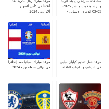
مشاهدة مباراة ريال بلد الوليد
موعد مبآرآة ريآل مدريد ضد
و برشلونة بث مباشر 2025-
أتلانتآ في كأس آلسوبر
05-03 الدوري الإسباني -
آلآوروبي 2024
لمسة بوست
موعد حفل تقديم كيليان مبابي
موعد مباراة إسبانيا ضد إنجلترا
في البرنابيو والقنوات الناقلة
فى نهائي بطولة يورو 2024