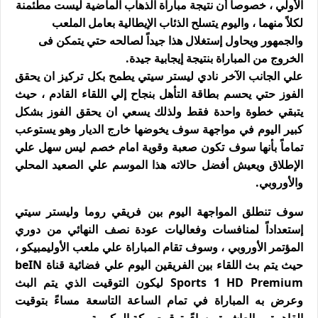
الأولي ، خصوصاً أن نتيجة مباراة الذهاب الماضية ليست مطئمنة
لكلاً منهما ، واليوم يتسلح الذئاب الإيطالية بعامل الملعب
والجمهور ويحاول إستغلال هذا جيداً لصالحه حتي يتمكن فى
الخروج من المباراة بنتيجة إيجابية جيدة.
علي الجانب الآخر نادي ليستر سيتي يطمح بكل تركيز ان يحقق
الفوز حتي يحسم بطاقة التأهل بنجاح إلي اللقاء القادم ، حيث
يتبقي خطوة واحدة فقط ولذلك يسعي ان يحقق الفوز بشكل
كبير اليوم في مواجهة سوف يخوضها خارج الديار وهو يستوعب
تماماً بأنها سوف تكون صعبة وقوية امام خصم ليس سهل علي
الإطلاق ويعيش أفضل حالاته هذا الموسم علي الصعيد المحلي
والأوروبي.
سوف تنطلق المواجهة اليوم بين فريقي روما وليستر سيتي
إستعداداً لمنافسات وفعاليات عودة نصف النهائي من دوري
المؤتمر الأوروبي ، وسوف تقام المباراة علي ملعب الأوليمبيكو ،
حيث يتم بث اللقاء بين الفريقين اليوم علي فضائية قناة beIN
Sports 1 HD Premium ليكون التوقيت الذي يتم البث
وعرض به المباراة في تمام الساعة التاسعة مساءً بتوقيت